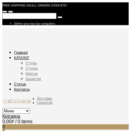
FREE SHIPPING ON ALL ORDERS OVER $75!
Define your top bar navigation.
Главная
КАТАЛОГ
Столы
Стулья
Кресла
Банкетки
Статьи
Контакты
Доставка
+7 487 271-83-50
Гарантия
Корзина
0,00
Р
/ 0 items
0