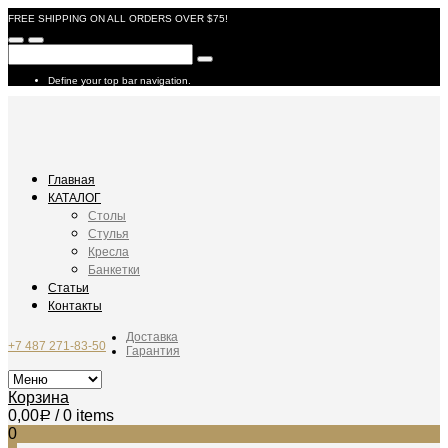
FREE SHIPPING ON ALL ORDERS OVER $75!
Define your top bar navigation.
Главная
КАТАЛОГ
Столы
Стулья
Кресла
Банкетки
Статьи
Контакты
Доставка
+7 487 271-83-50
Гарантия
Корзина
0,00
/ 0 items
Р
0