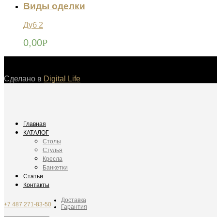
Виды оделки
Дуб 2
0,00
Р
©
Сделано в
Digital Life
Главная
КАТАЛОГ
Столы
Стулья
Кресла
Банкетки
Статьи
Контакты
Доставка
+7 487 271-83-50
Гарантия