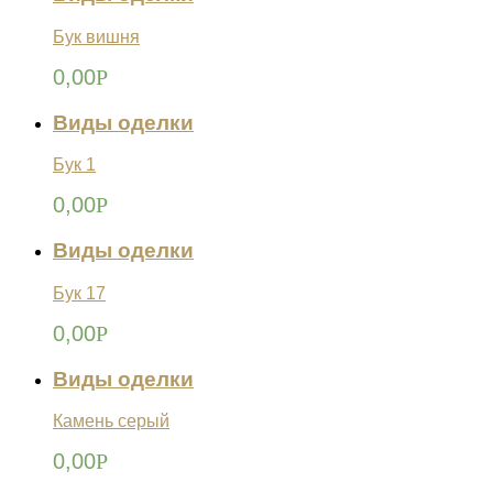
Бук вишня
0,00
Р
Виды оделки
Бук 1
0,00
Р
Виды оделки
Бук 17
0,00
Р
Виды оделки
Камень серый
0,00
Р