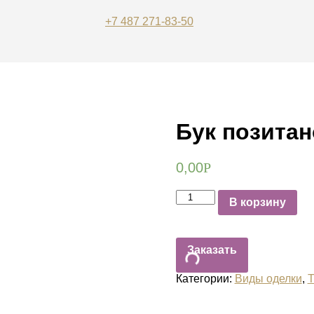
+7 487 271-83-50
Бук позитан
0,00
Р
Количество
В корзину
Бук
позитано
Заказать
Категории:
Виды оделки
,
Т