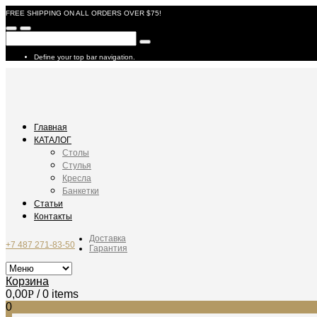
FREE SHIPPING ON ALL ORDERS OVER $75!
Define your top bar navigation.
Главная
КАТАЛОГ
Столы
Стулья
Кресла
Банкетки
Статьи
Контакты
Доставка
+7 487 271-83-50
Гарантия
Корзина
0,00
Р
/ 0 items
0