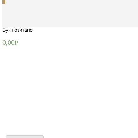
0
Бук позитано
0,00
Р