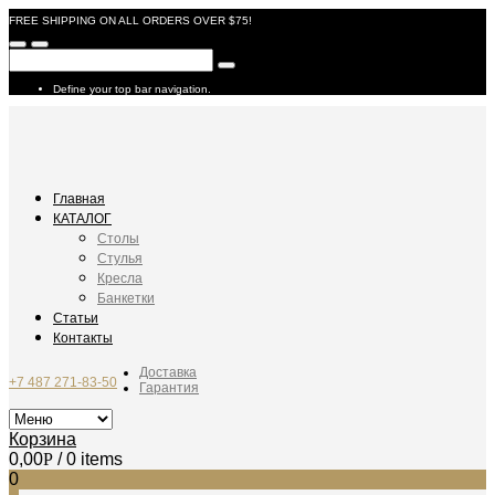
FREE SHIPPING ON ALL ORDERS OVER $75!
Define your top bar navigation.
Главная
КАТАЛОГ
Столы
Стулья
Кресла
Банкетки
Статьи
Контакты
Доставка
+7 487 271-83-50
Гарантия
Корзина
0,00
Р
/ 0 items
0