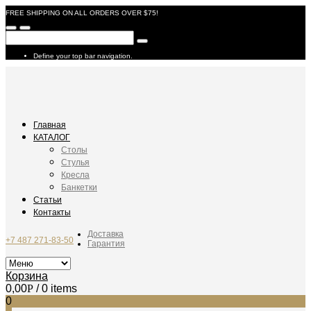
FREE SHIPPING ON ALL ORDERS OVER $75!
Define your top bar navigation.
Главная
КАТАЛОГ
Столы
Стулья
Кресла
Банкетки
Статьи
Контакты
Доставка
+7 487 271-83-50
Гарантия
Корзина
0,00
Р
/ 0 items
0