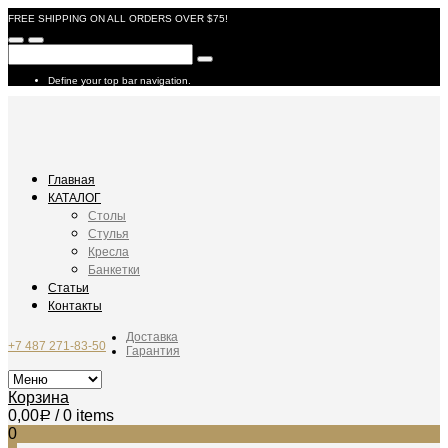
FREE SHIPPING ON ALL ORDERS OVER $75!
Define your top bar navigation.
Главная
КАТАЛОГ
Столы
Стулья
Кресла
Банкетки
Статьи
Контакты
Доставка
+7 487 271-83-50
Гарантия
Корзина
0,00
/ 0 items
Р
0