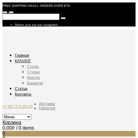
FREE SHIPPING ON ALL ORDERS OVER $75!
Define your top bar navigation.
Главная
КАТАЛОГ
Столы
Стулья
Кресла
Банкетки
Статьи
Контакты
Доставка
+7 487 271-83-50
Гарантия
Корзина
0,00
Р
/ 0 items
0