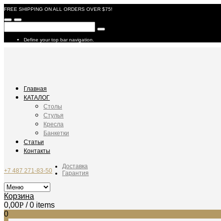
FREE SHIPPING ON ALL ORDERS OVER $75!
Define your top bar navigation.
Главная
КАТАЛОГ
Столы
Стулья
Кресла
Банкетки
Статьи
Контакты
Доставка
+7 487 271-83-50
Гарантия
Корзина
0,00
Р
/ 0 items
0