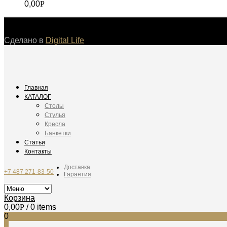
0,00
Р
©
Сделано в
Digital Life
Главная
КАТАЛОГ
Столы
Стулья
Кресла
Банкетки
Статьи
Контакты
Доставка
+7 487 271-83-50
Гарантия
Корзина
0,00
Р
/ 0 items
0
0