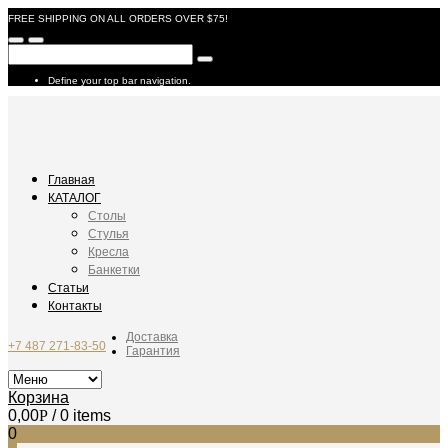
FREE SHIPPING ON ALL ORDERS OVER $75!
Define your top bar navigation.
Главная
КАТАЛОГ
Столы
Стулья
Кресла
Банкетки
Статьи
Контакты
Доставка
+7 487 271-83-50
Гарантия
Корзина
0,00
Р
/ 0 items
0