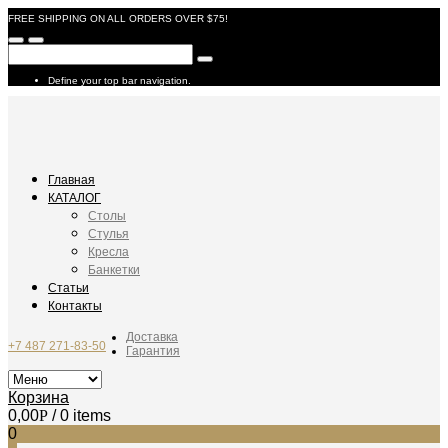
FREE SHIPPING ON ALL ORDERS OVER $75!
Define your top bar navigation.
Главная
КАТАЛОГ
Столы
Стулья
Кресла
Банкетки
Статьи
Контакты
Доставка
+7 487 271-83-50
Гарантия
Корзина
0,00
Р
/ 0 items
0