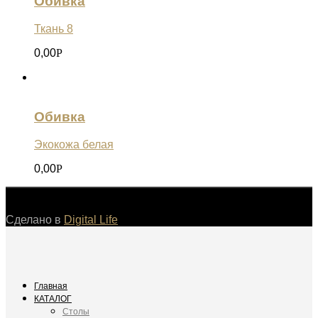
Обивка
Ткань 8
0,00
Р
Обивка
Экокожа белая
0,00
Р
©
Сделано в
Digital Life
Главная
КАТАЛОГ
Столы